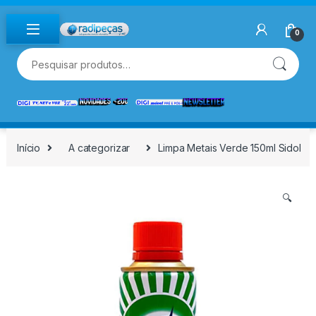
Skip to navigation
Skip to content
0
Pesquisar por:
Início
A categorizar
Limpa Metais Verde 150ml Sidol
🔍