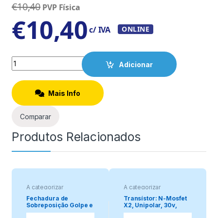
€
10,40
PVP Física
€
10,40
c/ IVA
ONLINE
Quantity
Adicionar
Mais Info
Comparar
Produtos Relacionados
A categorizar
A categorizar
Fechadura de
Transístor: N-Mosfet
Sobreposição Golpe e
X2, Unipolar, 30v,
Chave. Esquerda.
22/85a, 9.