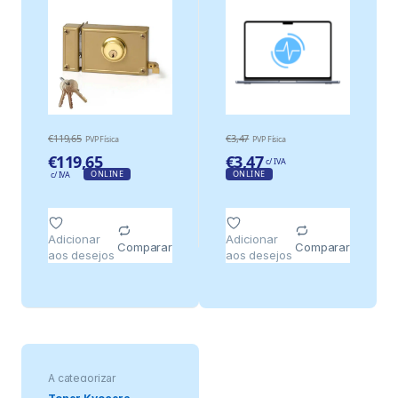
€
119,65
€
3,47
PVP Física
PVP Física
€
119,65
€
3,47
c/ IVA
ONLINE
ONLINE
c/ IVA
Adicionar
Adicionar
Comparar
Comparar
aos desejos
aos desejos
A categorizar