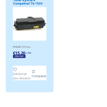
Toner Kyocera
Compatível Tk-1100
€
15,20
PVP Física
€
15,20
c/ IVA
ONLINE
Adicionar
Comparar
aos desejos