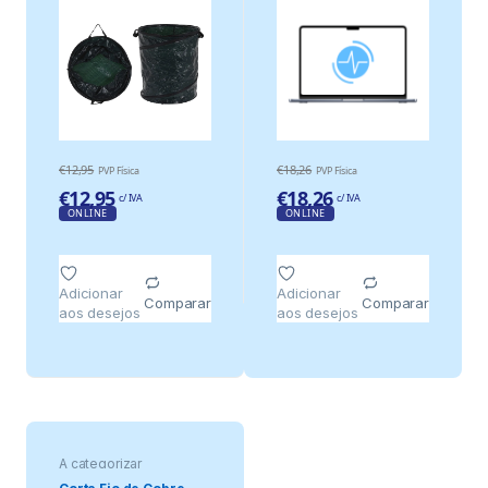
€
12,95
€
18,26
PVP Física
PVP Física
€
12,95
€
18,26
c/ IVA
c/ IVA
ONLINE
ONLINE
Adicionar
Adicionar
Comparar
Comparar
aos desejos
aos desejos
A categorizar