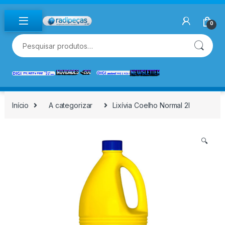
Skip to navigation
Skip to content
0
Pesquisar por:
Início
A categorizar
Lixívia Coelho Normal 2l
🔍