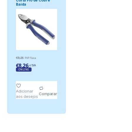
Corta Fio de Cobre
Baida
€
8,26
PVP Física
€
8,26
c/ IVA
ONLINE
Adicionar
Comparar
aos desejos