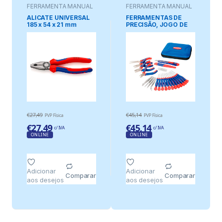
FERRAMENTA MANUAL
FERRAMENTA MANUAL
ALICATE UNIVERSAL
FERRAMENTAS DE
185 x 54 x 21 mm
PRECISÃO, JOGO DE
27 PEÇAS
€
27,49
€
45,14
PVP Física
PVP Física
€
27,49
€
45,14
c/ IVA
c/ IVA
ONLINE
ONLINE
Adicionar
Adicionar
Comparar
Comparar
aos desejos
aos desejos