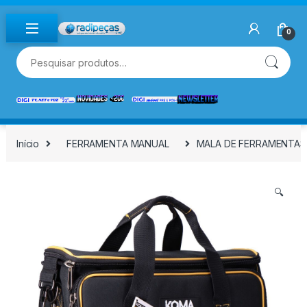
Skip to navigation
Skip to content
0
Pesquisar por:
Início
FERRAMENTA MANUAL
MALA DE FERRAMENTAS D
🔍