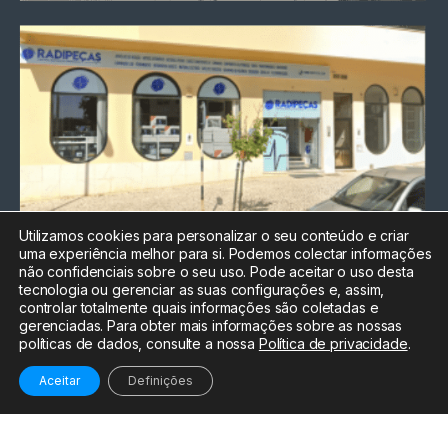
Utilizamos cookies para personalizar o seu conteúdo e criar
uma experiência melhor para si. Podemos colectar informações
Chamada para a rede fixa
não confidenciais sobre o seu uso. Pode aceitar o uso desta
nacional
tecnologia ou gerenciar as suas configurações e, assim,
Electrónica:
212
controlar totalmente quais informações são coletadas e
588 047
gerenciadas. Para obter mais informações sobre as nossas
políticas de dados, consulte a nossa
Política de privacidade
.
Informática:
212
588 044
Aceitar
Definições