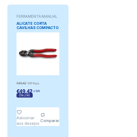
FERRAMENTA MANUAL
ALICATE CORTA
CAVILHAS COMPACTO
COBOLT® 160 mm
€
49,42
PVP Física
€
49,42
c/ IVA
ONLINE
Adicionar
Comparar
aos desejos