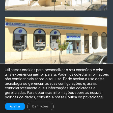
Utilizamos cookies para personalizar o seu conteúdo e criar
uma experiência melhor para si. Podemos colectar informações
Chamada para a rede fixa
não confidenciais sobre o seu uso. Pode aceitar o uso desta
nacional
tecnologia ou gerenciar as suas configurações e, assim,
Electrónica:
212
controlar totalmente quais informações são coletadas e
588 047
gerenciadas. Para obter mais informações sobre as nossas
políticas de dados, consulte a nossa
Política de privacidade
.
Informática:
212
588 044
Aceitar
Definições