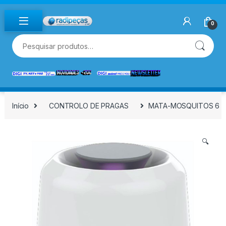
Skip to navigation
Skip to content
0
Pesquisar por:
Início
CONTROLO DE PRAGAS
MATA-MOSQUITOS 6 W
🔍