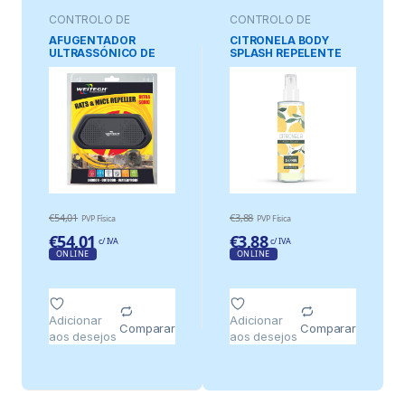
CONTROLO DE
CONTROLO DE
PRAGAS
PRAGAS
AFUGENTADOR
CITRONELA BODY
ULTRASSÓNICO DE
SPLASH REPELENTE
RATOS E RATAZANAS
DE INSETOS E
MOSQUITOS 200 ml
€
54,01
€
3,88
PVP Física
PVP Física
€
54,01
€
3,88
c/ IVA
c/ IVA
ONLINE
ONLINE
Adicionar
Adicionar
Comparar
Comparar
aos desejos
aos desejos