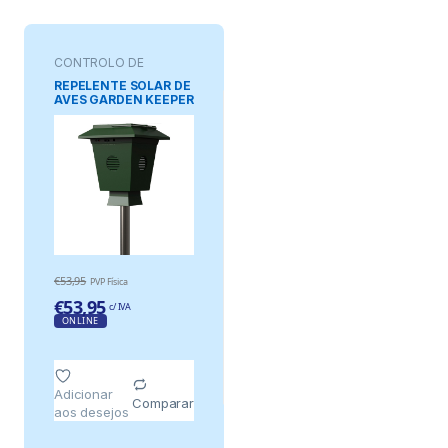
CONTROLO DE
PRAGAS
REPELENTE SOLAR DE
AVES GARDEN KEEPER
€
53,95
PVP Física
€
53,95
c/ IVA
ONLINE
Adicionar
Comparar
aos desejos