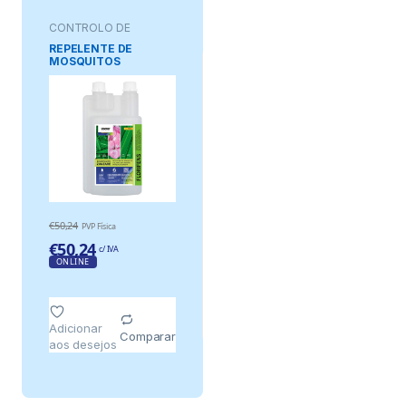
CONTROLO DE
PRAGAS
REPELENTE DE
MOSQUITOS
FLORIFENS 1 L
€
50,24
PVP Física
€
50,24
c/ IVA
ONLINE
Adicionar
Comparar
aos desejos