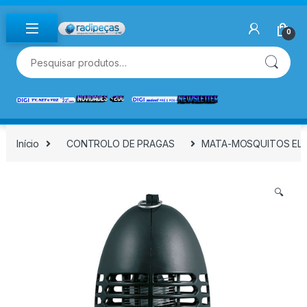
Skip to navigation
Skip to content
0
Pesquisar por:
Início
CONTROLO DE PRAGAS
MATA-MOSQUITOS ELÉT
🔍