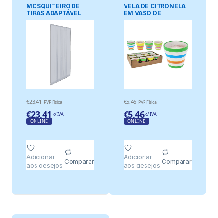
PRAGAS
PRAGAS
MOSQUITEIRO DE
VELA DE CITRONELA
TIRAS ADAPTÁVEL
EM VASO DE
PARA PORTA, CINZA,
TERRACOTA, CORES
140 x 240 cm, 6 peças
SORTIDAS, Ø8,5 x 77
28 x 240 cm
mm
€
23,41
€
5,46
PVP Física
PVP Física
€
23,41
€
5,46
c/ IVA
c/ IVA
ONLINE
ONLINE
Adicionar
Adicionar
Comparar
Comparar
aos desejos
aos desejos