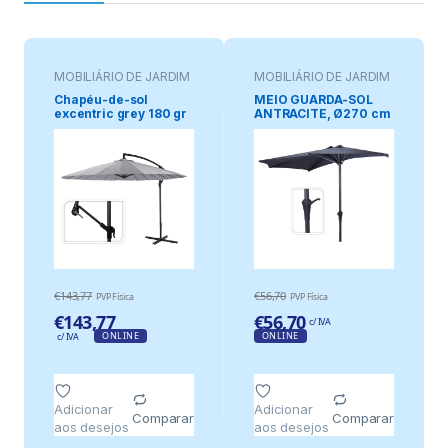
MOBILIÁRIO DE JARDIM
MOBILIÁRIO DE JARDIM
Chapéu-de-sol
MEIO GUARDA-SOL
excentric grey 180 gr
ANTRACITE, Ø270 cm
/ m² altura máxima 3
m ø300 cm
€
143,77
€
56,70
PVP Física
PVP Física
€
143,77
€
56,70
c/ IVA
ONLINE
ONLINE
c/ IVA
Adicionar
Adicionar
Comparar
Comparar
aos desejos
aos desejos