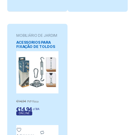
MOBILIÁRIO DE JARDIM
ACESSÓRIOS PARA
FIXAÇÃO DE TOLDOS
DE VELA 6 PEÇAS
€
14,94
PVP Física
€
14,94
c/ IVA
ONLINE