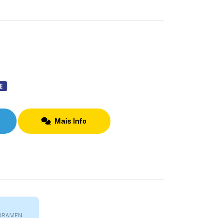
E
Mais Info
RRAMEN