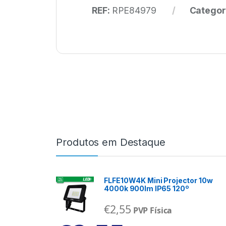
REF:
RPE84979
Categor
Produtos em Destaque
FLFE10W4K Mini Projector 10w
4000k 900lm IP65 120º
€
2,55
PVP Física