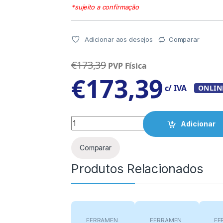
*sujeito a confirmação
Adicionar aos desejos
Comparar
€
173,39
PVP Física
€
173,39
c/ IVA
ONLIN
Quantity
Adicionar
Comparar
Produtos Relacionados
FERRAMEN
FERRAMEN
FE