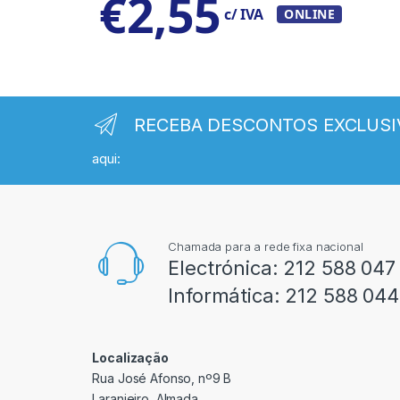
€
2,55
c/ IVA
ONLINE
RECEBA DESCONTOS EXCLUSI
aqui:
Chamada para a rede fixa nacional
Electrónica:
212 588 047
Informática:
212 588 044
Localização
Rua José Afonso, nº9 B
Laranjeiro, Almada