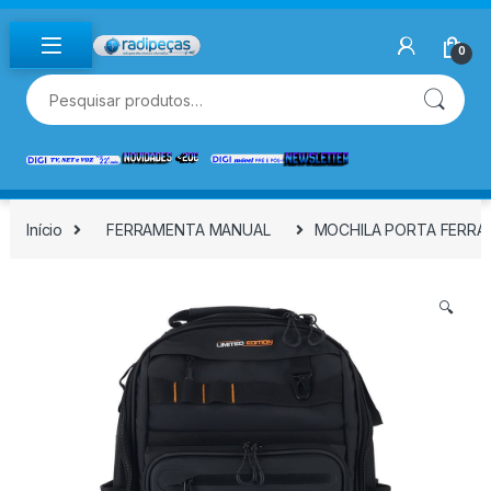
Skip to navigation
Skip to content
0
Pesquisar por:
Início
FERRAMENTA MANUAL
MOCHILA PORTA FERRAM
🔍