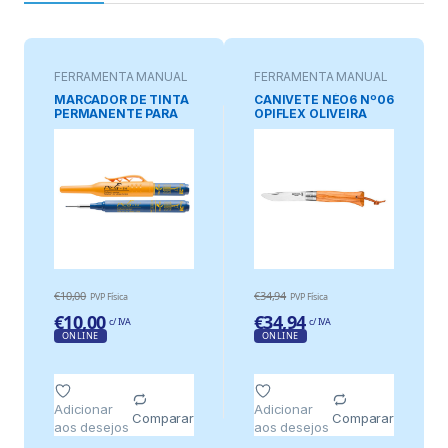
FERRAMENTA MANUAL
FERRAMENTA MANUAL
MARCADOR DE TINTA
CANIVETE NÉO6 Nº06
PERMANENTE PARA
OPIFLEX OLIVEIRA
BURACOS PROFUNDOS
AZUL
€
10,00
€
34,94
PVP Física
PVP Física
€
10,00
€
34,94
c/ IVA
c/ IVA
ONLINE
ONLINE
Adicionar
Adicionar
Comparar
Comparar
aos desejos
aos desejos