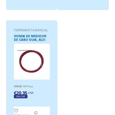
FERRAMENTA MANUAL
SONDA DE MEDIDOR
DE CABO GUIA, AÇO
COM BAINHA
PROFISSIONAL, 15 m x
3,9 mm
€
20,35
PVP Física
€
20,35
c/ IVA
ONLINE