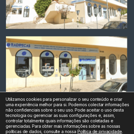
Utilizamos cookies para personalizar o seu conteúdo e criar
uma experiência melhor para si. Podemos colectar informações
Chamada para a rede fixa
não confidenciais sobre o seu uso. Pode aceitar o uso desta
nacional
tecnologia ou gerenciar as suas configurações e, assim,
Electrónica:
212
controlar totalmente quais informações são coletadas e
588 047
gerenciadas. Para obter mais informações sobre as nossas
políticas de dados, consulte a nossa
Política de privacidade
.
Informática:
212