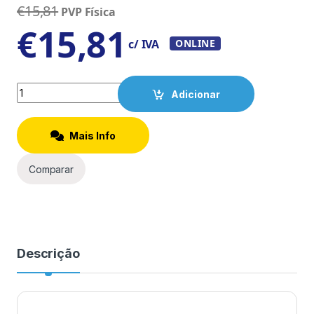
€
15,81
PVP Física
€
15,81
c/ IVA
ONLINE
Quantity
Adicionar
Mais Info
Comparar
Descrição