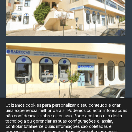
Utilizamos cookies para personalizar o seu conteúdo e criar
uma experiência melhor para si. Podemos colectar informações
Chamada para a rede fixa
não confidenciais sobre o seu uso. Pode aceitar o uso desta
nacional
tecnologia ou gerenciar as suas configurações e, assim,
Electrónica:
212
controlar totalmente quais informações são coletadas e
588 047
gerenciadas. Para obter mais informações sobre as nossas