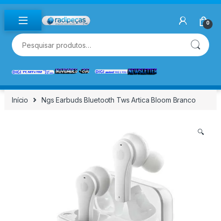
Skip to navigation
Skip to content
0
Pesquisar por:
Início
Ngs Earbuds Bluetooth Tws Artica Bloom Branco
🔍