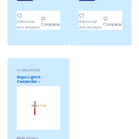
Adicionar
Adicionar
Comparar
Comparar
aos desejos
aos desejos
A categorizar
Rope Light X-
Connector –
Waterproof
€
5,51
PVP Física