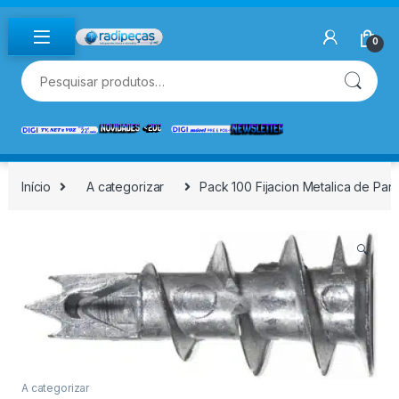
Skip to navigation
Skip to content
0
Pesquisar por:
Início
A categorizar
Pack 100 Fijacion Metalica de Pan
🔍
A categorizar