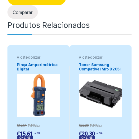
Comparar
Produtos Relacionados
A categorizar
A categorizar
Pinça Amperimétrica
Toner Samsung
Digital
Compatível Mlt-D205l
/ Mlt-D205a
€
15,61
€
20,30
PVP Física
PVP Física
€
15,61
€
20,30
c/ IVA
c/ IVA
ONLINE
ONLINE