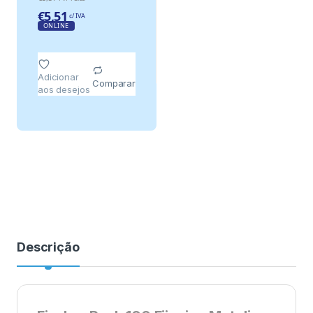
€
5,51
c/ IVA
ONLINE
Adicionar
Comparar
aos desejos
Descrição