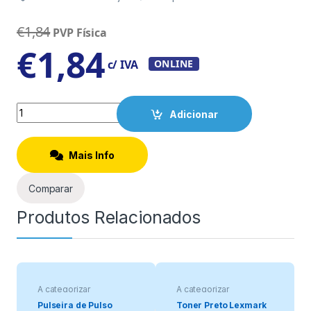
€
1,84
PVP Física
€
1,84
c/ IVA
ONLINE
Quantity
Adicionar
Mais Info
Comparar
Produtos Relacionados
A categorizar
A categorizar
Pulseira de Pulso
Toner Preto Lexmark