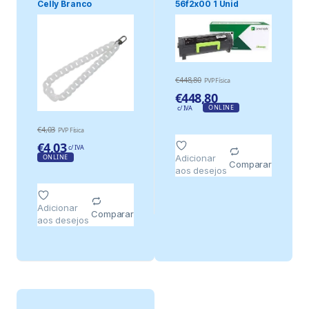
Celly Branco
56f2x00 1 Unid
€
448,80
PVP Física
€
448,80
ONLINE
c/ IVA
€
4,03
PVP Física
€
4,03
c/ IVA
ONLINE
Adicionar
Comparar
aos desejos
Adicionar
Comparar
aos desejos