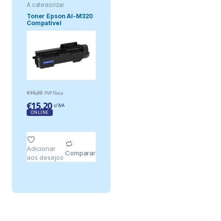
A categorizar
Toner Epson Al-M320
Compatível
(C13s110078)
€
15,20
PVP Física
€
15,20
c/ IVA
ONLINE
Adicionar
Comparar
aos desejos