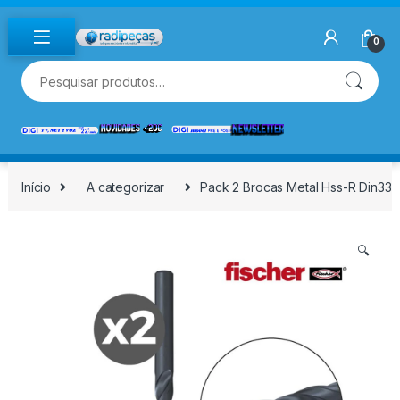
Skip to navigation
Skip to content
0
Pesquisar por:
Início
A categorizar
Pack 2 Brocas Metal Hss-R Din338
🔍