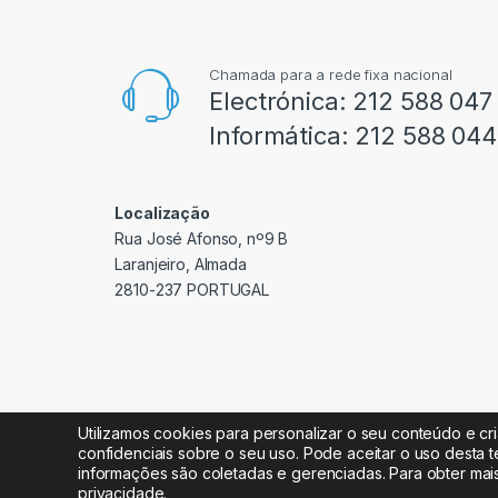
Chamada para a rede fixa nacional
Electrónica:
212 588 047
Informática:
212 588 044
Localização
Rua José Afonso, nº9 B
Laranjeiro, Almada
2810-237 PORTUGAL
Utilizamos cookies para personalizar o seu conteúdo e cr
confidenciais sobre o seu uso. Pode aceitar o uso desta t
informações são coletadas e gerenciadas. Para obter mai
Radipeças Lda. 2026 © Todos os direitos reservados
privacidade
.