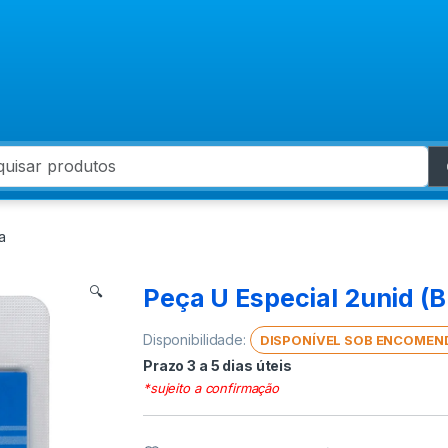
 for:
a
Peça U Especial 2unid (
🔍
Disponibilidade:
DISPONÍVEL SOB ENCOMEN
Prazo 3 a 5 dias úteis
*sujeito a confirmação