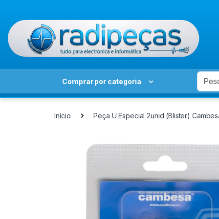
Skip to navigation
Skip to content
Search
Comprar por categoria
Início
Peça U Especial 2unid (Blister) Cambes