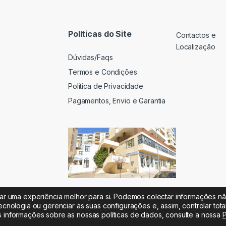
Políticas do Site
Contactos e
Localização
Dúvidas/Faqs
Termos e Condições
Política de Privacidade
Pagamentos, Envio e Garantia
iar uma experiência melhor para si. Podemos colectar informações n
ecnologia ou gerenciar as suas configurações e, assim, controlar tot
s informações sobre as nossas políticas de dados, consulte a nossa
P
 |