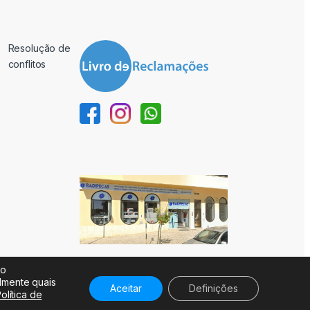
Resolução de
conflitos
ão
almente quais
Aceitar
Definições
olítica de