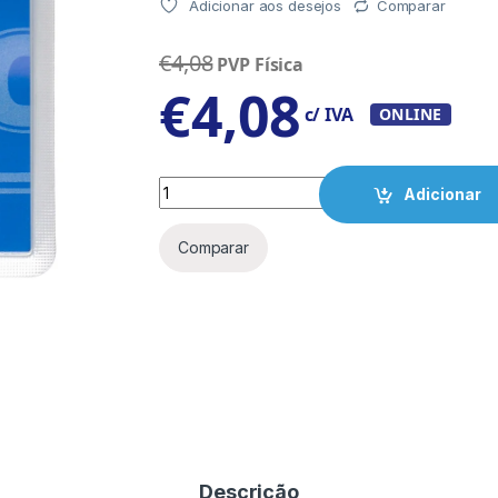
Adicionar aos desejos
Comparar
€
4,08
PVP Física
€
4,08
c/ IVA
ONLINE
Quantity
Adicionar
Comparar
Descrição