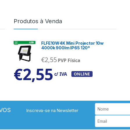
Produtos à Venda
FLFE10W4K Mini Projector 10w
4000k 900lm IP65 120º
€
2,55
PVP Física
€
2,55
c/ IVA
ONLINE
VOS
Inscreva-se na Newsletter