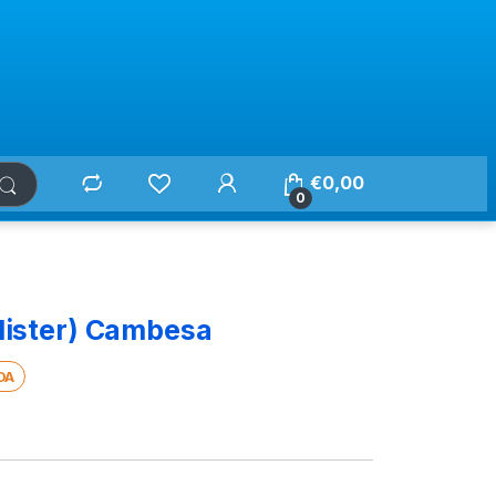
€
0,00
0
Blister) Cambesa
DA