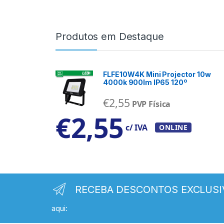
Produtos em Destaque
FLFE10W4K Mini Projector 10w
4000k 900lm IP65 120º
€
2,55
PVP Física
€
2,55
c/ IVA
ONLINE
RECEBA DESCONTOS EXCLUSI
aqui: