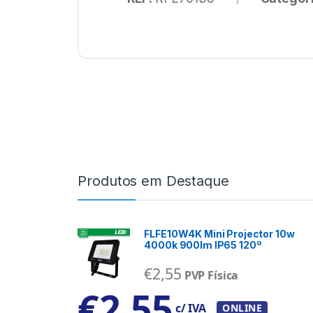
Produtos em Destaque
FLFE10W4K Mini Projector 10w
4000k 900lm IP65 120º
€
2,55
PVP Física
€
2,55
c/ IVA
ONLINE