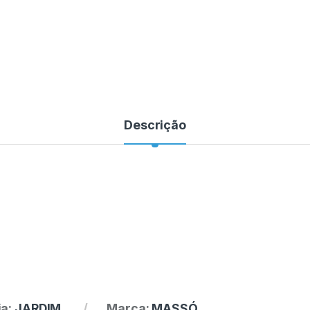
Descrição
ia:
JARDIM
Marca:
MASSÓ