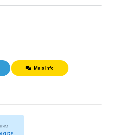
Mais Info
RDIM
LO DE