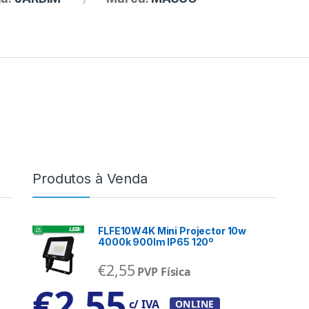
Produtos à Venda
FLFE10W4K Mini Projector 10w
4000k 900lm IP65 120º
€
2,55
PVP Física
€
2,55
c/ IVA
ONLINE