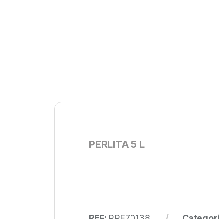
PERLITA 5 L
REF:
RPE70138
Categor