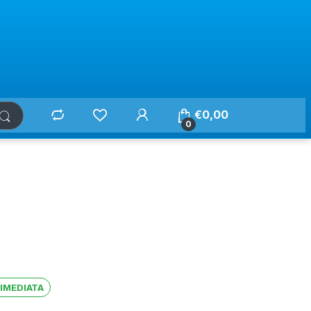
€
0,00
0
 IMEDIATA