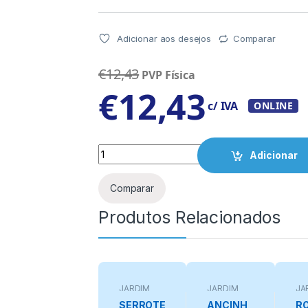
Adicionar aos desejos
Comparar
€
12,43
PVP Física
€
12,43
c/ IVA
ONLINE
Quantity
Adicionar
Comparar
Produtos Relacionados
JARDIM
JARDIM
JA
SERROTE
ANCINH
RO