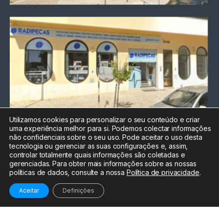
Utilizamos cookies para personalizar o seu conteúdo e criar
uma experiência melhor para si. Podemos colectar informações
Chamada para a rede fixa
não confidenciais sobre o seu uso. Pode aceitar o uso desta
nacional
tecnologia ou gerenciar as suas configurações e, assim,
Electrónica:
212
controlar totalmente quais informações são coletadas e
588 047
gerenciadas. Para obter mais informações sobre as nossas
políticas de dados, consulte a nossa
Política de privacidade
.
Informática:
212
588 044
Aceitar
Definições