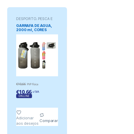
DESPORTO, PESCA E
JOGOS
GARRAFA DE ÁGUA,
2000 ml, CORES
SORTIDAS
€
10,66
PVP Física
€
10,66
c/ IVA
ONLINE
Adicionar
Comparar
aos desejos