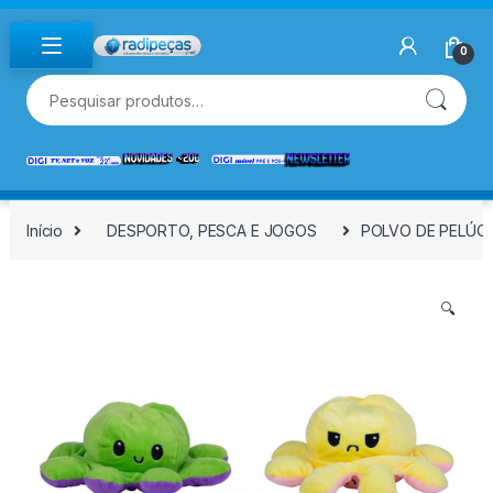
Skip to navigation
Skip to content
0
Pesquisar por:
Início
DESPORTO, PESCA E JOGOS
POLVO DE PELÚCI
🔍