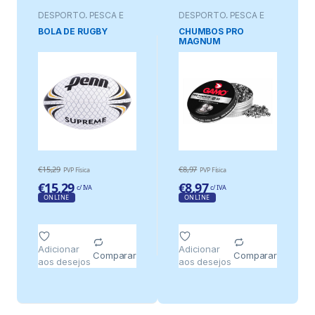
DESPORTO, PESCA E
DESPORTO, PESCA E
JOGOS
JOGOS
BOLA DE RUGBY
CHUMBOS PRO
MAGNUM
PENETRATION
COMPETITION,
CALIBRE 5.5 mm (.22),
1 g (15,42 gr), 250
unidades
€
15,29
€
8,97
PVP Física
PVP Física
€
15,29
€
8,97
c/ IVA
c/ IVA
ONLINE
ONLINE
Adicionar
Adicionar
Comparar
Comparar
aos desejos
aos desejos