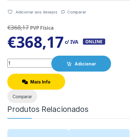
Adicionar aos desejos
Comparar
€
368,17
PVP Física
€
368,17
c/ IVA
ONLINE
Quantity
Adicionar
Mais Info
Comparar
Produtos Relacionados