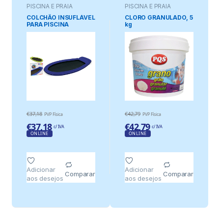
PISCINA E PRAIA
PISCINA E PRAIA
COLCHÃO INSUFLÁVEL
CLORO GRANULADO, 5
PARA PISCINA
kg
MEDIDAS: 179X94cm
CORES SORTIDAS
€
37,18
€
42,79
PVP Física
PVP Física
€
37,18
€
42,79
c/ IVA
c/ IVA
ONLINE
ONLINE
Adicionar
Adicionar
Comparar
Comparar
aos desejos
aos desejos