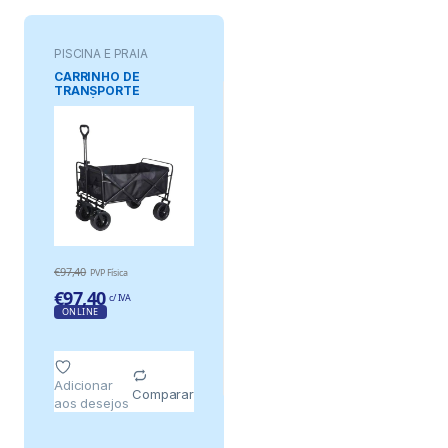
PISCINA E PRAIA
CARRINHO DE
TRANSPORTE
DOBRÁVEL 200 l / 75
kg, COR PRETA
€
97,40
PVP Física
€
97,40
c/ IVA
ONLINE
Adicionar
Comparar
aos desejos