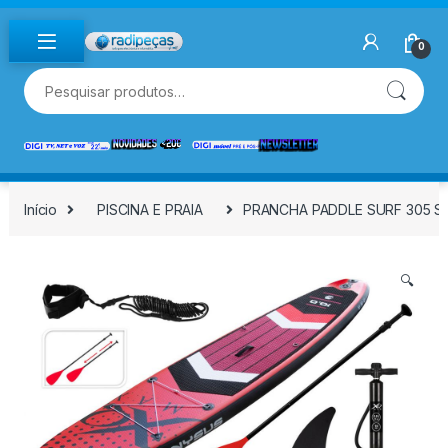
Skip to navigation
Skip to content
0
Pesquisar por:
Início
PISCINA E PRAIA
PRANCHA PADDLE SURF 305 S
🔍