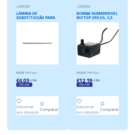
JARDIM
JARDIM
LÂMINA DE
BOMBA SUBMERSÍVEL
SUBSTITUIÇÃO PARA
BIOTOP 250 l/h, 2,5
SERRA DE ARCO DE 53
W/H ALT. MÁX.: 0,65
cm PARA MADEIRA
m, 49 x 44 x 32 mm
SECA
€
4,03
€
12,19
PVP Física
PVP Física
€
4,03
€
12,19
c/ IVA
c/ IVA
ONLINE
ONLINE
Adicionar
Adicionar
Comparar
Comparar
aos desejos
aos desejos