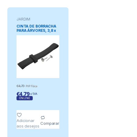
JARDIM
CINTA DE BORRACHA
PARA ÁRVORES, 3,8 x
90 cm
€
4,79
PVP Física
€
4,79
c/ IVA
ONLINE
Adicionar
Comparar
aos desejos