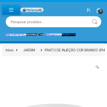
Skip to navigation
Skip to content
0
Pesquisar por:
Início
JARDIM
PRATO DE INJEÇÃO COR BRANCO Ø14 c
🔍