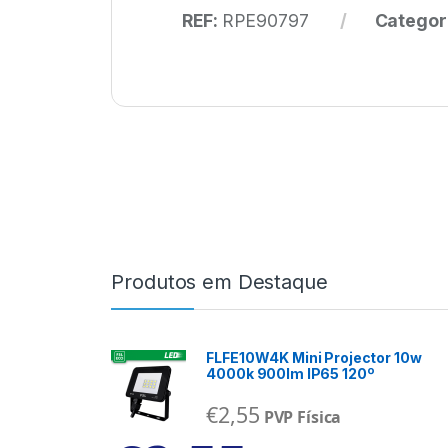
REF:
RPE90797
Categor
Produtos em Destaque
FLFE10W4K Mini Projector 10w
4000k 900lm IP65 120º
€
2,55
PVP Física