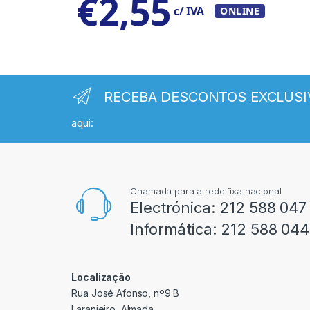
€
2,55
c/ IVA
ONLINE
RECEBA DESCONTOS EXCLUSI
aqui:
Chamada para a rede fixa nacional
Electrónica:
212 588 047
Informática:
212 588 044
Localização
Rua José Afonso, nº9 B
Laranjeiro, Almada