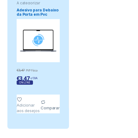
A categorizar
Adesivo para Debaixo
da Porta em Pvc
Expandido 38m
€
3,47
PVP Física
€
3,47
c/ IVA
ONLINE
Adicionar
Comparar
aos desejos