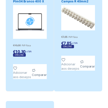
Plm04 Branco 400 X
Campos R 40mm2
280 Mm
Branco
€
7,85
PVP Física
€
7,85
c/ IVA
€
10,30
PVP Física
ONLINE
€
10,30
c/ IVA
ONLINE
Adicionar
Comparar
aos desejos
Adicionar
Comparar
aos desejos