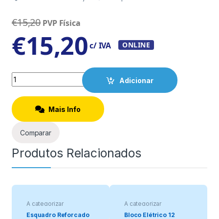
€
15,20
PVP Física
€
15,20
c/ IVA
ONLINE
Quantity
Adicionar
Mais Info
Comparar
Produtos Relacionados
A categorizar
A categorizar
Esquadro Reforcado
Bloco Elétrico 12