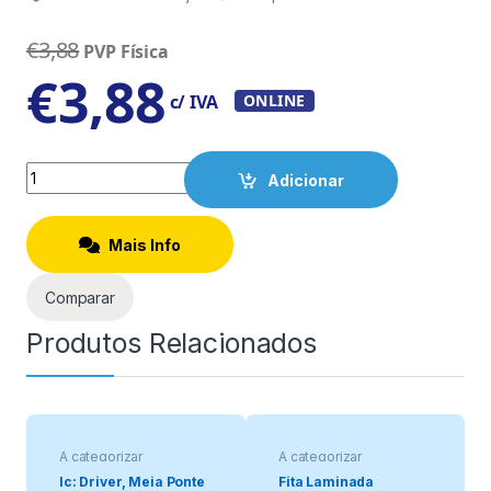
€
3,88
PVP Física
€
3,88
c/ IVA
ONLINE
Quantity
Adicionar
Mais Info
Comparar
Produtos Relacionados
A categorizar
A categorizar
Ic: Driver, Meia Ponte
Fita Laminada