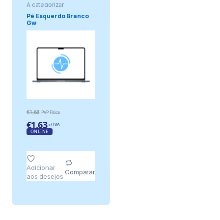
A categorizar
Pé Esquerdo Branco
Gw
€
1,63
PVP Física
€
1,63
c/ IVA
ONLINE
Adicionar
Comparar
aos desejos