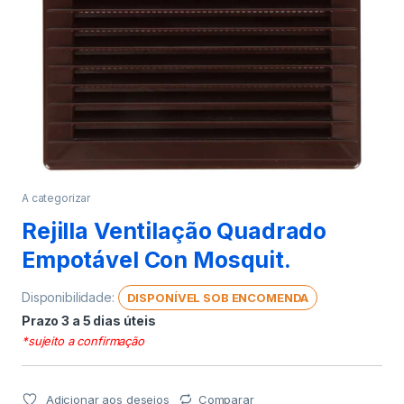
A categorizar
Rejilla Ventilação Quadrado
Empotável Con Mosquit.
Disponibilidade:
DISPONÍVEL SOB ENCOMENDA
Prazo 3 a 5 dias úteis
*sujeito a confirmação
Adicionar aos desejos
Comparar