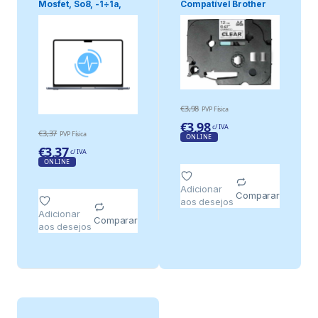
Mosfet, So8, -1÷1a,
Compatível Brother
625mw,.
Tze-131 – 12mm X.
€
3,98
PVP Física
€
3,98
c/ IVA
€
3,37
PVP Física
ONLINE
€
3,37
c/ IVA
ONLINE
Adicionar
Comparar
aos desejos
Adicionar
Comparar
aos desejos