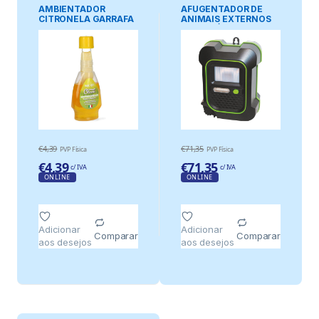
PRAGAS
PRAGAS
AMBIENTADOR
AFUGENTADOR DE
CITRONELA GARRAFA
ANIMAIS EXTERNOS
375 ml
ULTRASÓNICO COM
FLASH
€
4,39
€
71,35
PVP Física
PVP Física
€
4,39
€
71,35
c/ IVA
c/ IVA
ONLINE
ONLINE
Adicionar
Adicionar
Comparar
Comparar
aos desejos
aos desejos