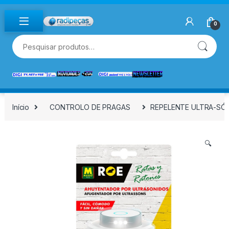
Skip to navigation
Skip to content
0
Pesquisar por:
Início
CONTROLO DE PRAGAS
REPELENTE ULTRA-SÓ
🔍