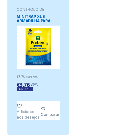
CONTROLO DE
PRAGAS
MINITRAP XL E
ARMADILHA PARA
MOSCAS DE
REPOSIÇÃO, 15 g
€
3,76
PVP Física
€
3,76
c/ IVA
ONLINE
Adicionar
Comparar
aos desejos