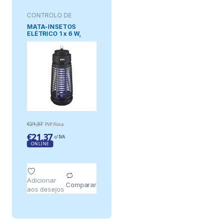
CONTROLO DE
PRAGAS
MATA-INSETOS
ELÉTRICO 1 x 6 W,
PRETO, 25 m², Ø12 x
30 cm
€
21,37
PVP Física
€
21,37
c/ IVA
ONLINE
Adicionar
Comparar
aos desejos