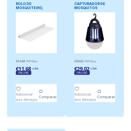
PRAGAS
PRAGAS
ROLO DE
CAPTURADOR DE
MOSQUITEIRO,
MOSQUITOS
BRANCO, 100 x 250
PORTÁTIL PARA USO
cm
INTERNO E EXTERNO,
5 W, 50 m², Ø8,8 x 12,9
cm
€
11,68
€
29,02
PVP Física
PVP Física
€
11,68
€
29,02
c/ IVA
c/ IVA
ONLINE
ONLINE
Adicionar
Adicionar
Comparar
Comparar
aos desejos
aos desejos