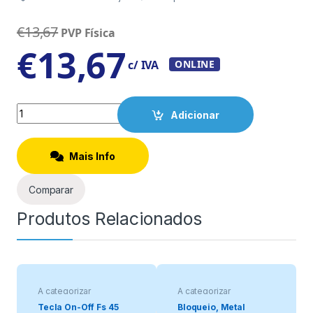
€
13,67
PVP Física
€
13,67
c/ IVA
ONLINE
Quantity
Adicionar
Mais Info
Comparar
Produtos Relacionados
A categorizar
A categorizar
Tecla On-Off Fs 45
Bloqueio, Metal