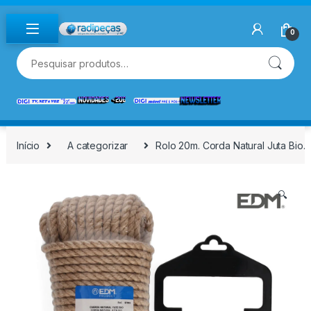
Skip to navigation
Skip to content
0
Pesquisar por:
Início
A categorizar
Rolo 20m. Corda Natural Juta Bio. 3
🔍