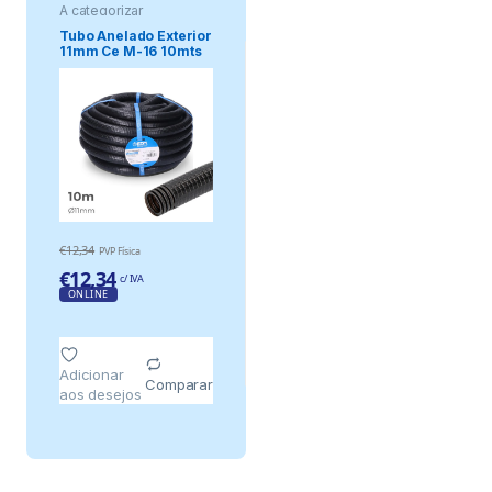
A categorizar
Tubo Anelado Exterior
11mm Ce M-16 10mts
€
12,34
PVP Física
€
12,34
c/ IVA
ONLINE
Adicionar
Comparar
aos desejos