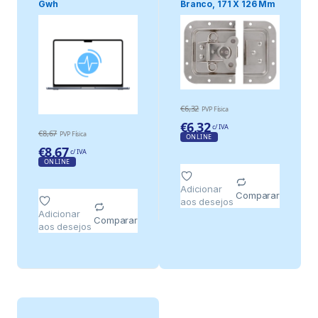
Gwh
Branco, 171 X 126 Mm
€
6,32
PVP Física
€
6,32
c/ IVA
€
8,67
PVP Física
ONLINE
€
8,67
c/ IVA
ONLINE
Adicionar
Comparar
aos desejos
Adicionar
Comparar
aos desejos