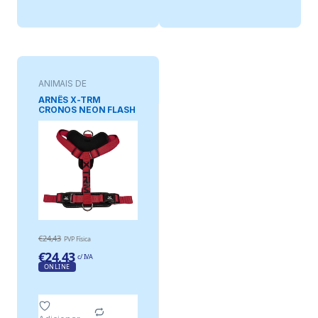
ANIMAIS DE
ESTIMAÇÃO
ARNÊS X-TRM
CRONOS NEON FLASH
VERMELHO/PRETO, T-
L 25 mm x 60-100 cm
€
24,43
PVP Física
€
24,43
c/ IVA
ONLINE