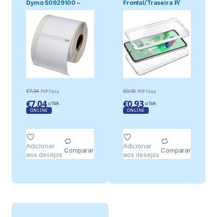
Dymo S0929100 –
Frontal/Traseira P/
51mm X 89mm.
Xiaomi Redmi.
€
7,04
€
0,93
PVP Física
PVP Física
€
7,04
€
0,93
c/ IVA
c/ IVA
ONLINE
ONLINE
Adicionar
Adicionar
Comparar
Comparar
aos desejos
aos desejos