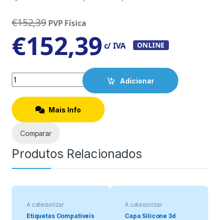
€
152,39
PVP Física
€
152,39
c/ IVA
ONLINE
Quantity
Adicionar
Mais Info
Comparar
Produtos Relacionados
A categorizar
A categorizar
Etiquetas Compativeis
Capa Silicone 3d