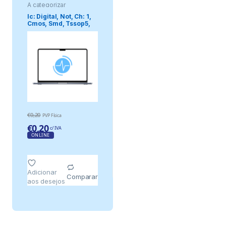
A categorizar
Ic: Digital, Not, Ch: 1,
Cmos, Smd, Tssop5,
Mini .
€
0,20
PVP Física
€
0,20
c/ IVA
ONLINE
Adicionar
Comparar
aos desejos