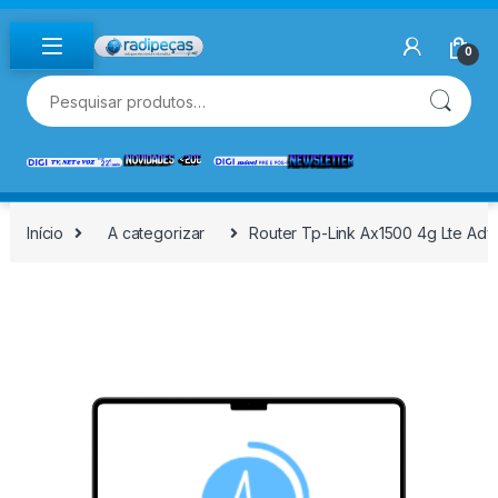
Skip to navigation
Skip to content
0
Pesquisar por:
Início
A categorizar
Router Tp-Link Ax1500 4g Lte Ad