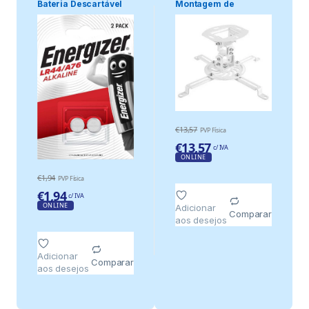
Bateria Descartável
Montagem de
Sr44 Alcal.
Projetores com
Diametro .
€
13,57
PVP Física
€
13,57
c/ IVA
ONLINE
€
1,94
PVP Física
€
1,94
c/ IVA
ONLINE
Adicionar
Comparar
aos desejos
Adicionar
Comparar
aos desejos