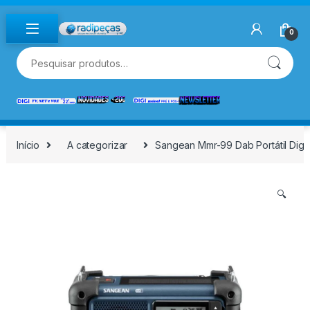
Skip to navigation
Skip to content
0
Pesquisar por:
Início
A categorizar
Sangean Mmr-99 Dab Portátil Digit
🔍