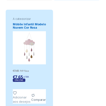
A categorizar
Móbile Infantil Modelo
Nuvem Cor Rosa
€
7,65
PVP Física
€
7,65
c/ IVA
ONLINE
Adicionar
Comparar
aos desejos