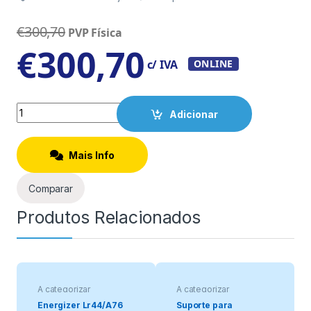
€
300,70
PVP Física
€
300,70
c/ IVA
ONLINE
Quantity
Adicionar
Mais Info
Comparar
Produtos Relacionados
A categorizar
A categorizar
Energizer Lr44/A76
Suporte para