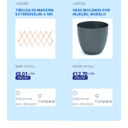
JARDIM
JARDIM
TRELIÇA DE MADEIRA
VASO MOLDADO POR
EXTENSÍVEL60 x 180
INJEÇÃO, MODELO
cm
TIGELA, COR
ANTRACITA, Ø38 cm
€
8,01
€
12,70
PVP Física
PVP Física
€
8,01
€
12,70
c/ IVA
c/ IVA
ONLINE
ONLINE
Adicionar
Adicionar
Comparar
Comparar
aos desejos
aos desejos