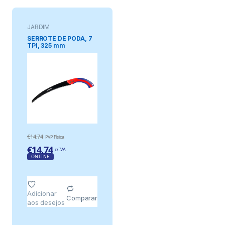
JARDIM
SERROTE DE PODA, 7
TPI, 325 mm
€
14,74
PVP Física
€
14,74
c/ IVA
ONLINE
Adicionar
Comparar
aos desejos