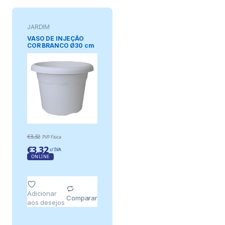
JARDIM
VASO DE INJEÇÃO
COR BRANCO Ø30 cm
€
3,32
PVP Física
€
3,32
c/ IVA
ONLINE
Adicionar
Comparar
aos desejos