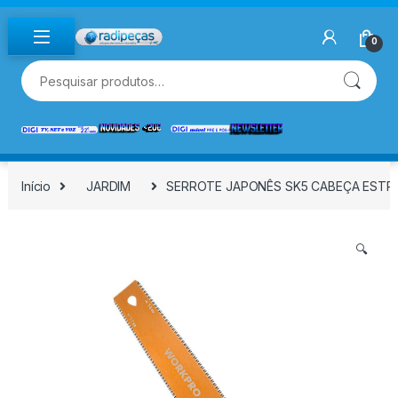
Skip to navigation
Skip to content
0
Pesquisar por:
Início
JARDIM
SERROTE JAPONÊS SK5 CABEÇA ESTRE
🔍