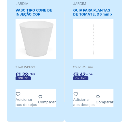
JARDIM
JARDIM
VASO TIPO CONE DE
GUIA PARA PLANTAS
INJEÇÃO COR
DE TOMATE, Ø6 mm x
BRANCO Ø18 cm
180 cm
€
1,28
€
3,42
PVP Física
PVP Física
€
1,28
€
3,42
c/ IVA
c/ IVA
ONLINE
ONLINE
Adicionar
Adicionar
Comparar
Comparar
aos desejos
aos desejos