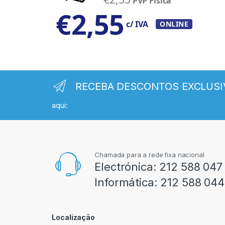
PVP Física
€
2,55
c/ IVA
ONLINE
RECEBA DESCONTOS EXCLUSI
aqui:
Chamada para a rede fixa nacional
Electrónica:
212 588 047
Informática:
212 588 044
Localização