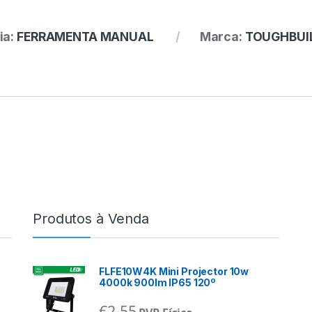
ia:
FERRAMENTA MANUAL
Marca:
TOUGHBUI
Produtos à Venda
FLFE10W4K Mini Projector 10w
4000k 900lm IP65 120º
€
2,55