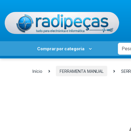
Skip to navigation
Skip to content
Search
Comprar por categoria
Início
FERRAMENTA MANUAL
SERR