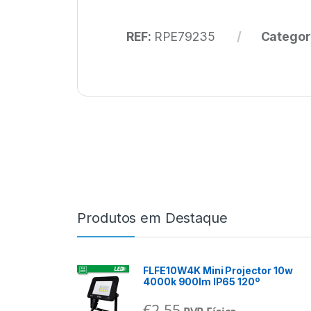
REF:
RPE79235
Categor
Produtos em Destaque
FLFE10W4K Mini Projector 10w
4000k 900lm IP65 120º
€
2,55