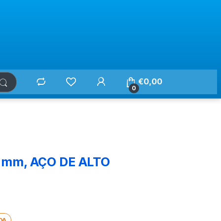
€
0,00
0
 mm, AÇO DE ALTO
DA