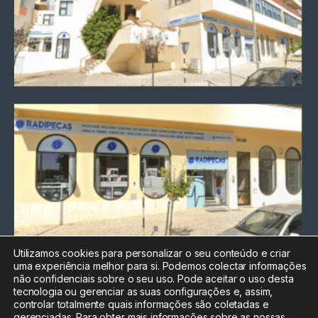
Utilizamos cookies para personalizar o seu conteúdo e criar
uma experiência melhor para si. Podemos colectar informações
Chamada para a rede fixa
não confidenciais sobre o seu uso. Pode aceitar o uso desta
nacional
tecnologia ou gerenciar as suas configurações e, assim,
Electrónica:
212
controlar totalmente quais informações são coletadas e
588 047
gerenciadas. Para obter mais informações sobre as nossas