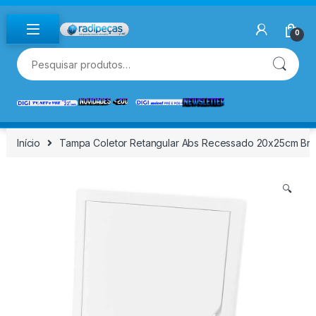
Skip to navigation
Skip to content
0
Pesquisar por:
Início
Tampa Coletor Retangular Abs Recessado 20x25cm Br.
🔍