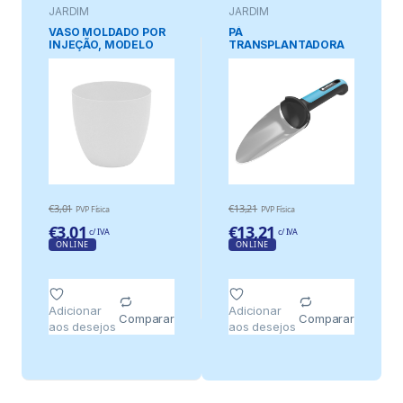
JARDIM
JARDIM
VASO MOLDADO POR
PÁ
INJEÇÃO, MODELO
TRANSPLANTADORA
TIGELA, COR BLANCO,
GRANDE
Ø26 cm
€
3,01
€
13,21
PVP Física
PVP Física
€
3,01
€
13,21
c/ IVA
c/ IVA
ONLINE
ONLINE
Adicionar
Adicionar
Comparar
Comparar
aos desejos
aos desejos