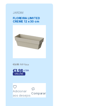
JARDIM
FLOREIRA LIMITED
CREME 12 x 30 cm
€
3,98
PVP Física
€
3,98
c/ IVA
ONLINE
Adicionar
Comparar
aos desejos