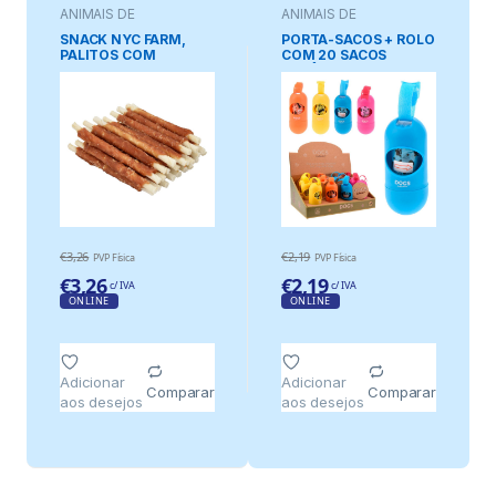
ANIMAIS DE
ANIMAIS DE
ESTIMAÇÃO
ESTIMAÇÃO
SNACK NYC FARM,
PORTA-SACOS + ROLO
PALITOS COM
COM 20 SACOS
FRANGO DE 12,5 cm
HIGIÊNICOS EM
PARA CÃES, SACO 80
CORES SORTIDAS
g
€
3,26
€
2,19
PVP Física
PVP Física
€
3,26
€
2,19
c/ IVA
c/ IVA
ONLINE
ONLINE
Adicionar
Adicionar
Comparar
Comparar
aos desejos
aos desejos