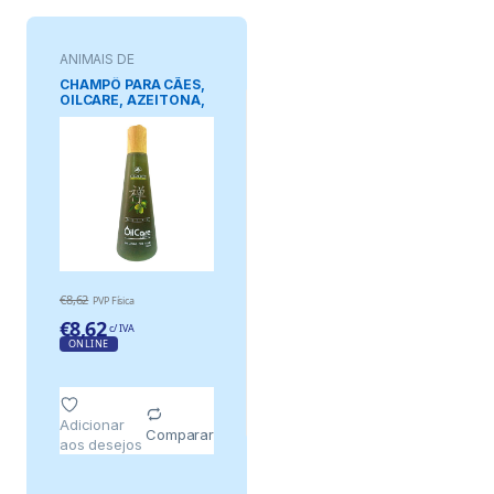
ANIMAIS DE
ESTIMAÇÃO
CHAMPÔ PARA CÃES,
OILCARE, AZEITONA,
300 ml
€
8,62
PVP Física
€
8,62
c/ IVA
ONLINE
Adicionar
Comparar
aos desejos