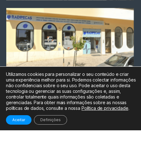
Utilizamos cookies para personalizar o seu conteúdo e criar
uma experiência melhor para si. Podemos colectar informações
Chamada para a rede fixa
não confidenciais sobre o seu uso. Pode aceitar o uso desta
nacional
tecnologia ou gerenciar as suas configurações e, assim,
Electrónica:
212
controlar totalmente quais informações são coletadas e
588 047
gerenciadas. Para obter mais informações sobre as nossas
políticas de dados, consulte a nossa
Política de privacidade
.
Informática:
212
588 044
Aceitar
Definições