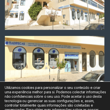
Utilizamos cookies para personalizar o seu conteúdo e criar
uma experiência melhor para si. Podemos colectar informações
Chamada para a rede fixa
não confidenciais sobre o seu uso. Pode aceitar o uso desta
nacional
tecnologia ou gerenciar as suas configurações e, assim,
Electrónica:
212
controlar totalmente quais informações são coletadas e
588 047
gerenciadas. Para obter mais informações sobre as nossas