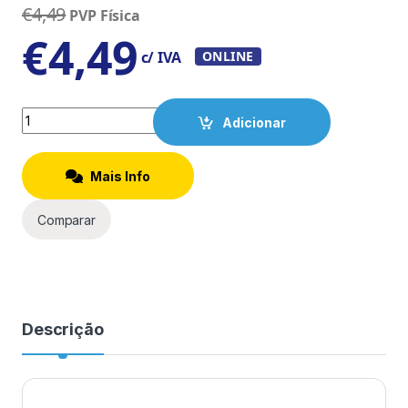
€
4,49
PVP Física
€
4,49
c/ IVA
ONLINE
Quantity
Adicionar
Mais Info
Comparar
Descrição