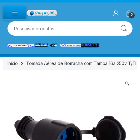
Skip to navigation
Skip to content
0
Pesquisar por:
Início
Tomada Aérea de Borracha com Tampa 16a 250v T/Tl .
🔍