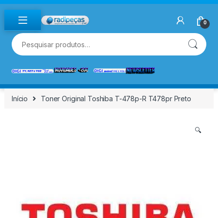
Skip to navigation
Skip to content
0
Pesquisar por:
Início
Toner Original Toshiba T-478p-R T478pr Preto
🔍