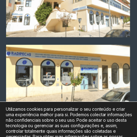
Utilizamos cookies para personalizar o seu conteúdo e criar
uma experiência melhor para si. Podemos colectar informações
Chamada para a rede fixa
não confidenciais sobre o seu uso. Pode aceitar o uso desta
nacional
tecnologia ou gerenciar as suas configurações e, assim,
Electrónica:
212
controlar totalmente quais informações são coletadas e
588 047
gerenciadas. Para obter mais informações sobre as nossas