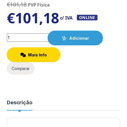
€
101,18
PVP Física
€
101,18
c/ IVA
ONLINE
Quantity
Adicionar
Mais Info
Comparar
Descrição