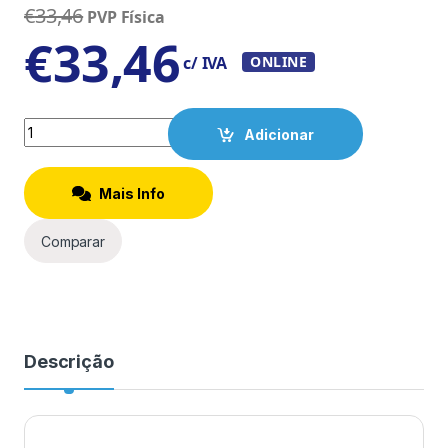
€
33,46
PVP Física
€
33,46
c/ IVA
ONLINE
Quantity
Adicionar
Mais Info
Comparar
Descrição