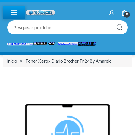
Skip to navigation
Skip to content
0
Pesquisar por:
Início
Toner Xerox Diário Brother Tn248y Amarelo