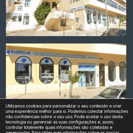
Utilizamos cookies para personalizar o seu conteúdo e criar
uma experiência melhor para si. Podemos colectar informações
Chamada para a rede fixa
não confidenciais sobre o seu uso. Pode aceitar o uso desta
nacional
tecnologia ou gerenciar as suas configurações e, assim,
Electrónica:
212
controlar totalmente quais informações são coletadas e
588 047
gerenciadas. Para obter mais informações sobre as nossas