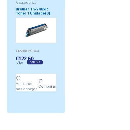
A categorizar
Brother Tn-248xlc
Toner 1 Unidade(S)
Original Cia.
€
122,60
PVP Física
€
122,60
ONLINE
c/ IVA
Adicionar
Comparar
aos desejos