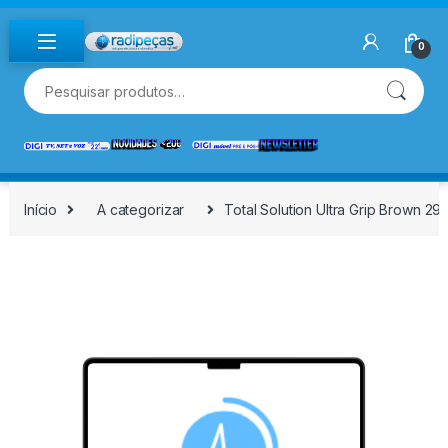
Skip to navigation
Skip to content
0
Pesquisar por:
Início
A categorizar
Total Solution Ultra Grip Brown 29