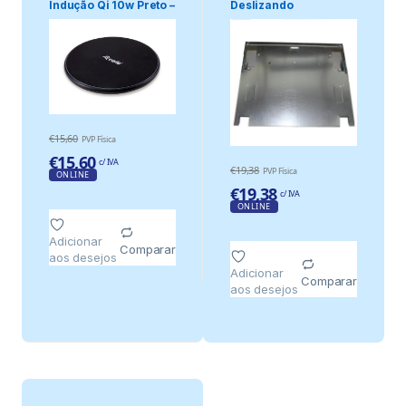
Indução Qi 10w Preto –
Deslizando
Equip
€
15,60
PVP Física
€
15,60
c/ IVA
€
19,38
PVP Física
ONLINE
€
19,38
c/ IVA
ONLINE
Adicionar
Comparar
aos desejos
Adicionar
Comparar
aos desejos