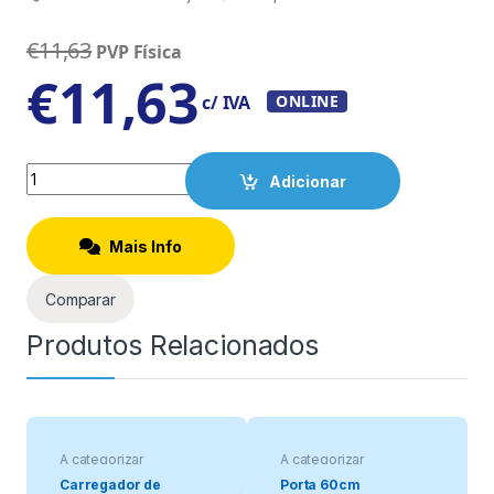
€
11,63
PVP Física
€
11,63
c/ IVA
ONLINE
Quantity
Adicionar
Mais Info
Comparar
Produtos Relacionados
A categorizar
A categorizar
Carregador de
Porta 60cm