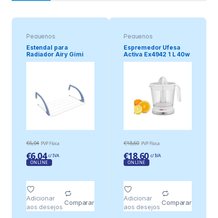
Pequenos
Pequenos
electrodomésticos
electrodomésticos
Estendal para
Espremedor Ufesa
Radiador Airy Gimi
Activa Ex4942 1 L 40w
153460
€
6,04
€
18,60
PVP Física
PVP Física
€
6,04
€
18,60
c/ IVA
c/ IVA
ONLINE
ONLINE
Adicionar
Adicionar
Comparar
Comparar
aos desejos
aos desejos