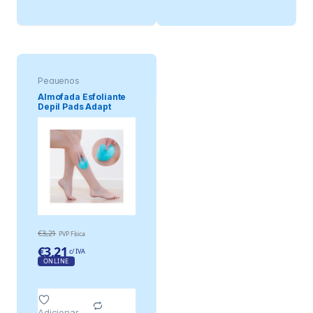
Pequenos
electrodomésticos
Almofada Esfoliante
Depil Pads Adapt
€
3,21
PVP Física
€
3,21
c/ IVA
ONLINE
Adicionar