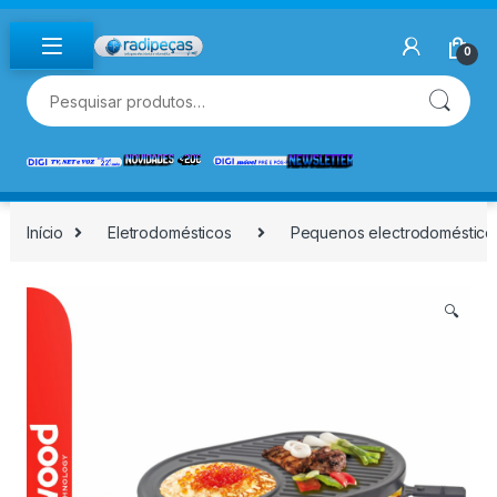
Skip to navigation
Skip to content
0
Pesquisar por:
Início
Eletrodomésticos
Pequenos electrodoméstico
🔍