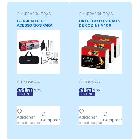
CHURRASQUEIRAS
CHURRASQUEIRAS
CONJUNTO DE
OKFUEGO FÓSFOROS
ACESSÓRIOS PARA
DE COZINHA 100
CHURRASCO, 24 peças
peças x 3 CAIXAS
€
51,70
€
1,53
PVP Física
PVP Física
€
51,70
€
1,53
c/ IVA
c/ IVA
ONLINE
ONLINE
Adicionar
Adicionar
Comparar
Comparar
aos desejos
aos desejos