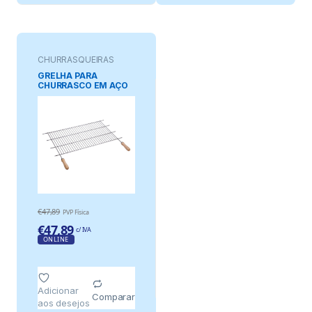
CHURRASQUEIRAS
GRELHA PARA
CHURRASCO EM AÇO
ZINCADO COM ALÇAS
DE MADEIRA, 80 x 40
cm
€
47,89
PVP Física
€
47,89
c/ IVA
ONLINE
Adicionar
Comparar
aos desejos