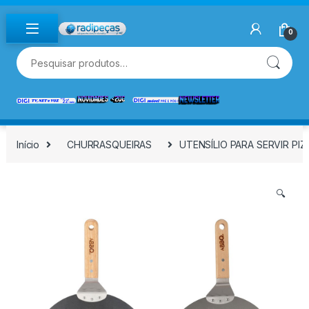
Skip to navigation
Skip to content
0
Pesquisar por:
Início
CHURRASQUEIRAS
UTENSÍLIO PARA SERVIR PI
🔍