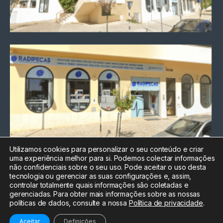
Utilizamos cookies para personalizar o seu conteúdo e criar
uma experiência melhor para si. Podemos colectar informações
Chamada para a rede fixa
não confidenciais sobre o seu uso. Pode aceitar o uso desta
nacional
tecnologia ou gerenciar as suas configurações e, assim,
Electrónica:
212
controlar totalmente quais informações são coletadas e
588 047
gerenciadas. Para obter mais informações sobre as nossas
políticas de dados, consulte a nossa
Política de privacidade
.
Informática:
212
588 044
Aceitar
Definições