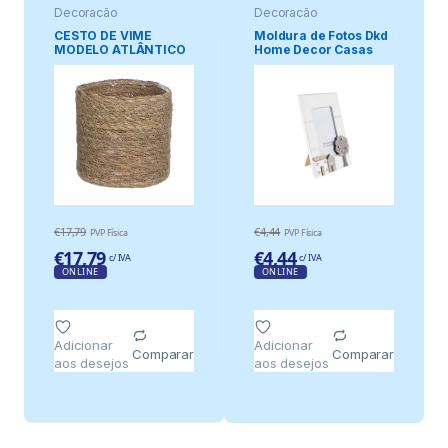
Decoração
Decoração
CESTO DE VIME
Moldura de Fotos Dkd
MODELO ATLÂNTICO
Home Decor Casas
Ø20 x 20 cm
Mdf Branco .
€
17,79
€
4,44
PVP Física
PVP Física
€
17,79
€
4,44
c/ IVA
c/ IVA
ONLINE
ONLINE
Adicionar
Adicionar
Comparar
Comparar
aos desejos
aos desejos