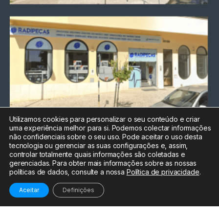
Utilizamos cookies para personalizar o seu conteúdo e criar
uma experiência melhor para si. Podemos colectar informações
Chamada para a rede fixa
não confidenciais sobre o seu uso. Pode aceitar o uso desta
nacional
tecnologia ou gerenciar as suas configurações e, assim,
Electrónica:
212
controlar totalmente quais informações são coletadas e
588 047
gerenciadas. Para obter mais informações sobre as nossas
políticas de dados, consulte a nossa
Política de privacidade
.
Informática:
212
588 044
Aceitar
Definições