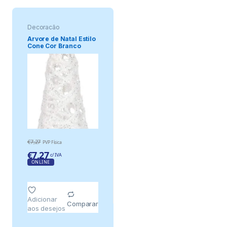
Decoração
Arvore de Natal Estilo
Cone Cor Branco
40x12cm
€
7,27
PVP Física
€
7,27
c/ IVA
ONLINE
Adicionar
Comparar
aos desejos