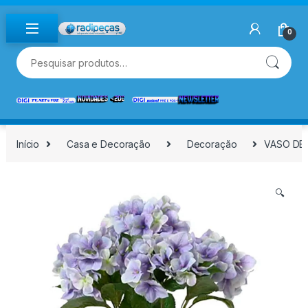
Skip to navigation
Skip to content
0
Pesquisar por:
Início
Casa e Decoração
Decoração
VASO DE 
🔍