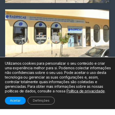
Utilizamos cookies para personalizar o seu conteúdo e criar
uma experiência melhor para si. Podemos colectar informações
Chamada para a rede fixa
não confidenciais sobre o seu uso. Pode aceitar o uso desta
nacional
tecnologia ou gerenciar as suas configurações e, assim,
Electrónica:
212
controlar totalmente quais informações são coletadas e
588 047
gerenciadas. Para obter mais informações sobre as nossas
políticas de dados, consulte a nossa
Política de privacidade
.
Informática:
212
588 044
Aceitar
Definições