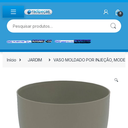
Skip to navigation
Skip to content
0
Pesquisar por:
Início
JARDIM
VASO MOLDADO POR INJEÇÃO, MODELO
🔍