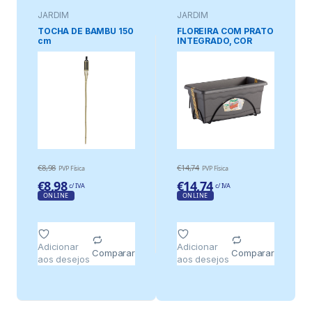
JARDIM
JARDIM
TOCHA DE BAMBU 150
FLOREIRA COM PRATO
cm
INTEGRADO, COR
ANTRACITE, 50 x 20
cm + SUPORTE DE
METAL
€
8,98
€
14,74
PVP Física
PVP Física
€
8,98
€
14,74
c/ IVA
c/ IVA
ONLINE
ONLINE
Adicionar
Adicionar
Comparar
Comparar
aos desejos
aos desejos