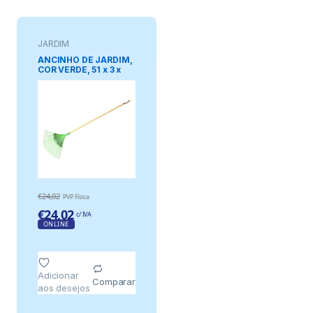
JARDIM
ANCINHO DE JARDIM,
COR VERDE, 51 x 3 x
158 cm
€
24,02
PVP Física
€
24,02
c/ IVA
ONLINE
Adicionar
Comparar
aos desejos