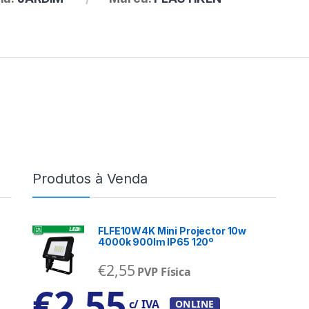
Produtos à Venda
FLFE10W4K Mini Projector 10w
4000k 900lm IP65 120º
€
2,55
PVP Física
€
2,55
c/ IVA
ONLINE