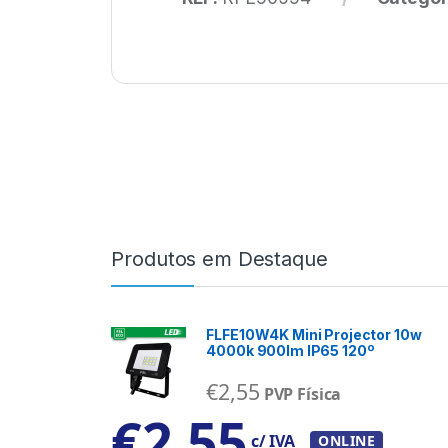
Produtos em Destaque
FLFE10W4K Mini Projector 10w
4000k 900lm IP65 120º
€
2,55
PVP Física
€
2,55
c/ IVA
ONLINE