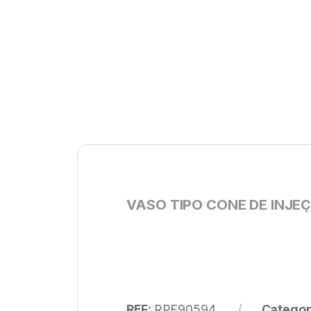
VASO TIPO CONE DE INJE
REF:
RPE90594
Categor