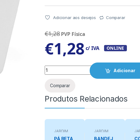
Adicionar aos desejos
Comparar
€
1,28
PVP Física
€
1,28
c/ IVA
ONLINE
Quantity
Adicionar
Comparar
Produtos Relacionados
JARDIM
JARDIM
JA
PÁ RETA
BANDEJ
C