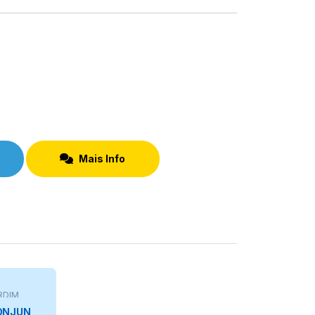
Mais Info
RDIM
ONJUN