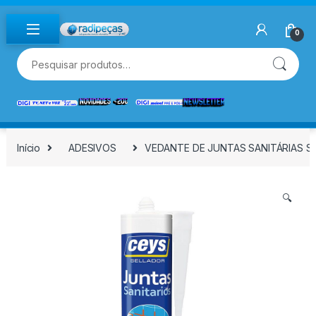
Skip to navigation
Skip to content
0
Pesquisar por:
Início
ADESIVOS
VEDANTE DE JUNTAS SANITÁRIAS S
🔍