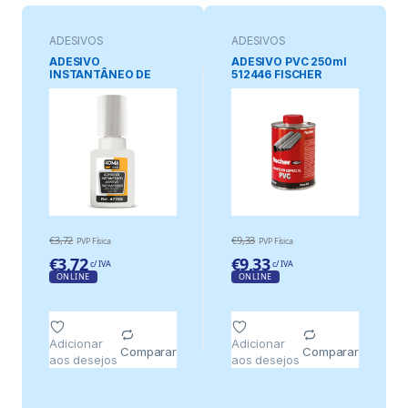
ADESIVOS
ADESIVOS
ADESIVO
ADESIVO PVC 250ml
INSTANTÂNEO DE
512446 FISCHER
CIANOACRILATO
PINCEL 7 g
€
3,72
€
9,33
PVP Física
PVP Física
€
3,72
€
9,33
c/ IVA
c/ IVA
ONLINE
ONLINE
Adicionar
Adicionar
Comparar
Comparar
aos desejos
aos desejos