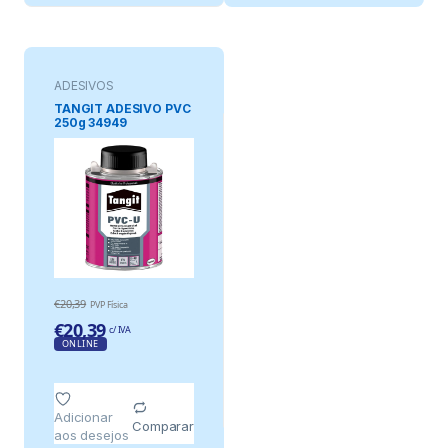
ADESIVOS
TANGIT ADESIVO PVC
250g 34949
€
20,39
PVP Física
€
20,39
c/ IVA
ONLINE
Adicionar
Comparar
aos desejos