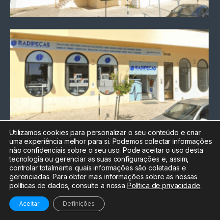
Utilizamos cookies para personalizar o seu conteúdo e criar
uma experiência melhor para si. Podemos colectar informações
Chamada para a rede fixa
não confidenciais sobre o seu uso. Pode aceitar o uso desta
nacional
tecnologia ou gerenciar as suas configurações e, assim,
Electrónica:
212
controlar totalmente quais informações são coletadas e
588 047
gerenciadas. Para obter mais informações sobre as nossas
políticas de dados, consulte a nossa
Política de privacidade
.
Informática:
212
588 044
Aceitar
Definições