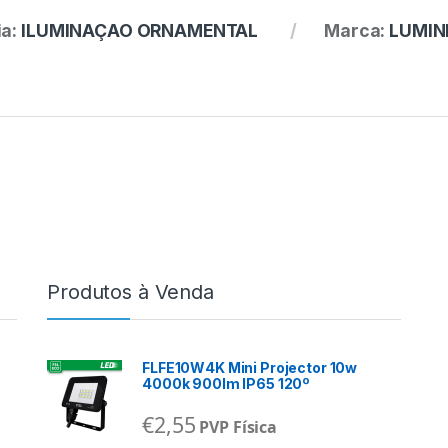
ia:
ILUMINAÇAO ORNAMENTAL
Marca:
LUMIN
Produtos à Venda
FLFE10W4K Mini Projector 10w
4000k 900lm IP65 120º
€
2,55
PVP Física