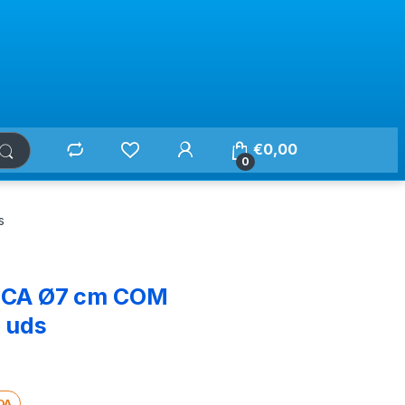
€
0,00
0
s
NCA Ø7 cm COM
 uds
DA