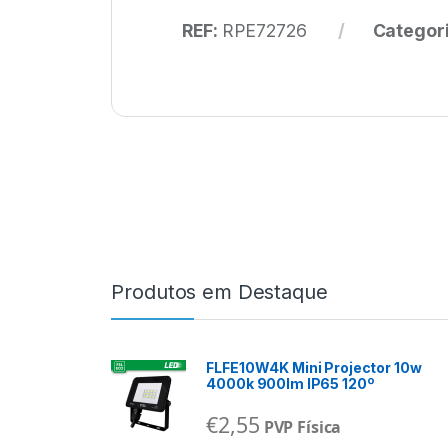
REF:
RPE72726
Categor
Produtos em Destaque
FLFE10W4K Mini Projector 10w
4000k 900lm IP65 120º
€
2,55
PVP Física