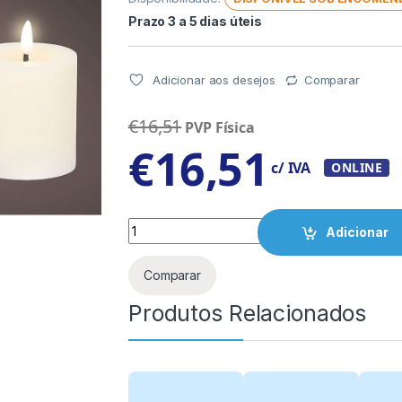
Prazo 3 a 5 dias úteis
Adicionar aos desejos
Comparar
€
16,51
PVP Física
€
16,51
c/ IVA
ONLINE
Quantity
Adicionar
Comparar
Produtos Relacionados