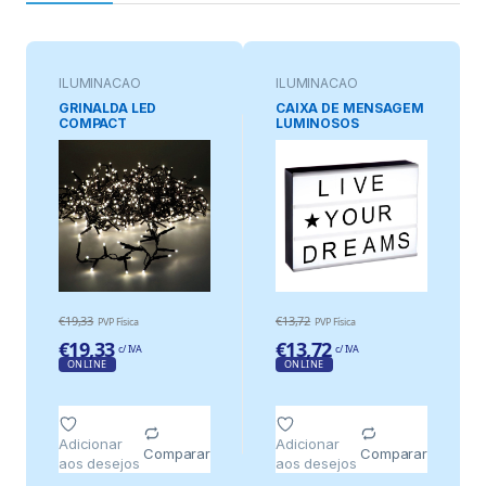
ILUMINAÇAO
ILUMINAÇAO
ORNAMENTAL
ORNAMENTAL
GRINALDA LED
CAIXA DE MENSAGEM
COMPACT
LUMINOSOS
INTERMITENTE
30x22x5.5cm A
BRANCO QUENTE 500
PILHAS
LEDS IP44 CABO
VERDE 16m
€
19,33
€
13,72
PVP Física
PVP Física
€
19,33
€
13,72
c/ IVA
c/ IVA
ONLINE
ONLINE
Adicionar
Adicionar
Comparar
Comparar
aos desejos
aos desejos