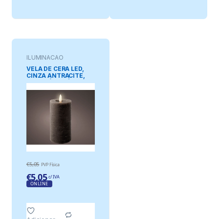
ILUMINAÇAO
ORNAMENTAL
VELA DE CERA LED,
CINZA ANTRACITE,
SUPERFÍCIE RÚSTICA,
Ø7 x 15 cm
€
5,05
PVP Física
€
5,05
c/ IVA
ONLINE