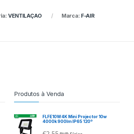
ia:
VENTILAÇAO
Marca:
F-AIR
Produtos à Venda
FLFE10W4K Mini Projector 10w
4000k 900lm IP65 120º
€
2,55