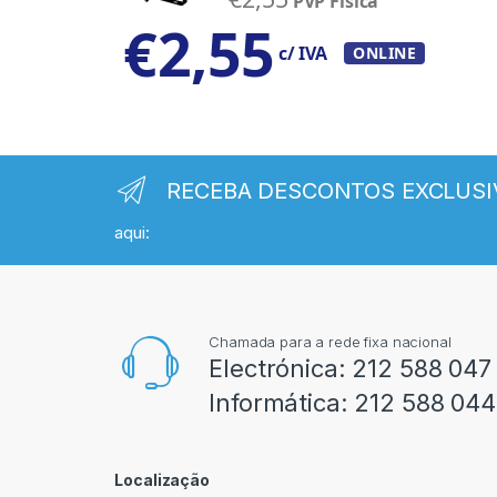
PVP Física
€
2,55
c/ IVA
ONLINE
RECEBA DESCONTOS EXCLUSI
aqui:
Chamada para a rede fixa nacional
Electrónica:
212 588 047
Informática:
212 588 044
Localização