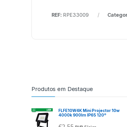
REF:
RPE33009
Categor
Produtos em Destaque
FLFE10W4K Mini Projector 10w
4000k 900lm IP65 120º
€
2,55