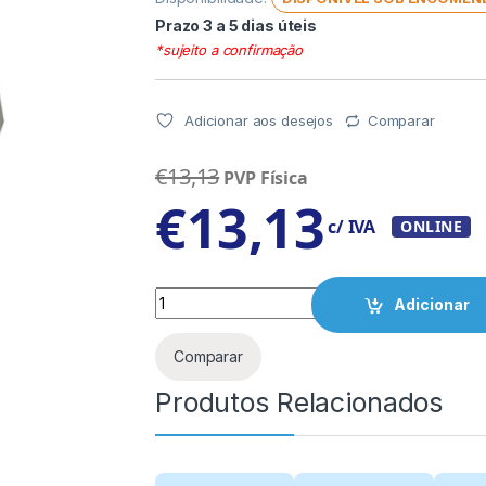
Prazo 3 a 5 dias úteis
*sujeito a confirmação
Adicionar aos desejos
Comparar
€
13,13
PVP Física
€
13,13
c/ IVA
ONLINE
Quantity
Adicionar
Comparar
Produtos Relacionados