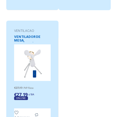
VENTILAÇAO
VENTILADOR DE
MESA,
RECARREGÁVEL POR
USB, 3 PÁS, 4
VELOCIDADES, COM
COMANDO
€
27,19
PVP Física
€
27,19
c/ IVA
ONLINE