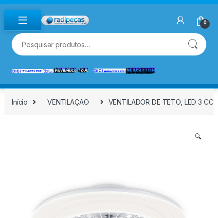
Skip to navigation
Skip to content
0
Pesquisar por:
Início
VENTILAÇAO
VENTILADOR DE TETO, LED 3 CC
🔍