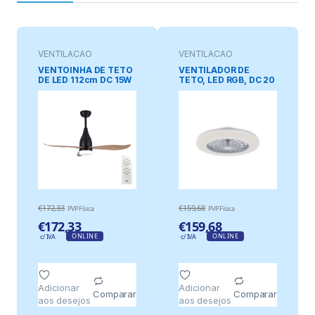
VENTILAÇAO
VENTILAÇAO
VENTOINHA DE TETO
VENTILADOR DE
DE LED 112cm DC 15W
TETO, LED RGB, DC 20
+ LUZ 18W 2.190lm
W + 40 W, MODELO
3.000K- 4000K-
AMIGO, BRANCO, Ø48
5.000K, 3CCT,
cm
MOD.45dB KATTEGAT
EDM
€
172,33
€
159,68
PVP Física
PVP Física
€
172,33
€
159,68
ONLINE
ONLINE
c/ IVA
c/ IVA
Adicionar
Adicionar
Comparar
Comparar
aos desejos
aos desejos