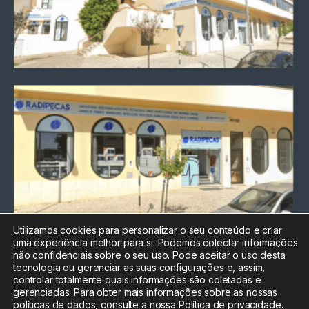
Utilizamos cookies para personalizar o seu conteúdo e criar
uma experiência melhor para si. Podemos colectar informações
Chamada para a rede fixa
não confidenciais sobre o seu uso. Pode aceitar o uso desta
nacional
tecnologia ou gerenciar as suas configurações e, assim,
Electrónica:
212
controlar totalmente quais informações são coletadas e
588 047
gerenciadas. Para obter mais informações sobre as nossas
políticas de dados, consulte a nossa
Política de privacidade
.