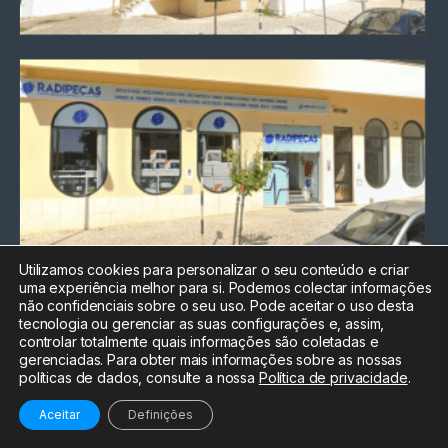
Utilizamos cookies para personalizar o seu conteúdo e criar
uma experiência melhor para si. Podemos colectar informações
Chamada para a rede fixa
não confidenciais sobre o seu uso. Pode aceitar o uso desta
nacional
tecnologia ou gerenciar as suas configurações e, assim,
Electrónica:
212
controlar totalmente quais informações são coletadas e
588 047
gerenciadas. Para obter mais informações sobre as nossas
políticas de dados, consulte a nossa
Política de privacidade
.
Informática:
212
588 044
Aceitar
Definições