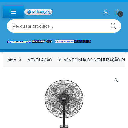
Skip to navigation
Skip to content
0
Pesquisar por:
Início
VENTILAÇAO
VENTOINHA DE NEBULIZAÇÃO REC
🔍