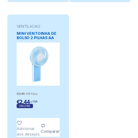
VENTILAÇAO
MINI VENTOINHA DE
BOLSO 2 PILHAS AA
€
2,44
PVP Física
€
2,44
c/ IVA
ONLINE
Adicionar
Comparar
aos desejos