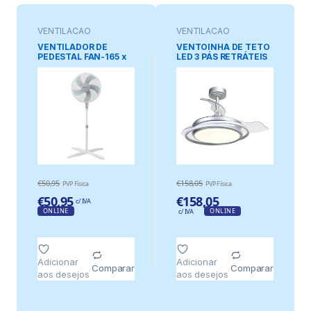
VENTILAÇAO
VENTILAÇAO
VENTILADOR DE
VENTOINHA DE TETO
PEDESTAL FAN-165 x
LED 3 PÁS RETRÁTEIS
50 W Ø40 cm,
ANTILA MINI 40W
BRANCO, 42 x 42 x 121
4000lm PRATEADA,
cm
PÁS Ø92 cm, APLIQUE
Ø40 cm, ALTURA 38 –
48 cm
€
50,95
€
158,05
PVP Física
PVP Física
€
50,95
€
158,05
c/ IVA
ONLINE
ONLINE
c/ IVA
Adicionar
Adicionar
Comparar
Comparar
aos desejos
aos desejos