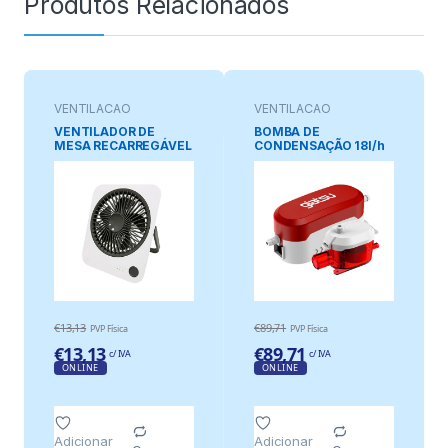
Produtos Relacionados
VENTILAÇAO
VENTILAÇAO
VENTILADOR DE
BOMBA DE
MESA RECARREGÁVEL
CONDENSAÇÃO 18l/h
BRANCO E PRETO,
5 m
1200 mAh, 165 x 140 x
32,5 mm
€
13,13
€
89,71
PVP Física
PVP Física
€
13,13
€
89,71
c/ IVA
c/ IVA
ONLINE
ONLINE
Adicionar
Adicionar