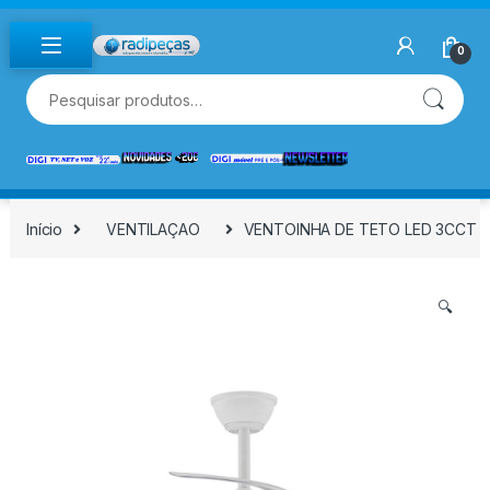
Skip to navigation
Skip to content
0
Pesquisar por:
Início
VENTILAÇAO
VENTOINHA DE TETO LED 3CCT PÁ
🔍