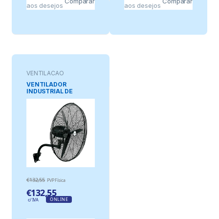
Comparar
Comparar
aos desejos
aos desejos
VENTILAÇAO
VENTILADOR
INDUSTRIAL DE
PAREDE MISTRAL 130
W Ø55 cm, 55 x 49,5 x
66 cm
€
132,55
PVP Física
€
132,55
ONLINE
c/ IVA