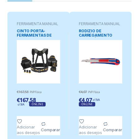
FERRAMENTA MANUAL
FERRAMENTA MANUAL
CINTO PORTA-
RODÍZIO DE
FERRAMENTAS DE
CARREGAMENTO
CONSTRUTOR PRO,
AUTOMÁTICO 9 mm
JOGO 5 PEÇAS
CLIPTECH
€
167,58
€
4,07
PVP Física
PVP Física
€
167,58
€
4,07
c/ IVA
ONLINE
ONLINE
c/ IVA
Adicionar
Adicionar
Comparar
Comparar
aos desejos
aos desejos