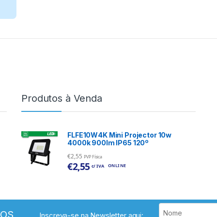
Produtos à Venda
FLFE10W4K Mini Projector 10w
4000k 900lm IP65 120º
€
2,55
PVP Física
€
2,55
ONLINE
c/ IVA
VOS
Inscreva-se na Newsletter aqui: