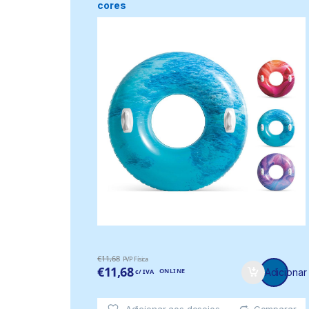
cores
€
11,68
PVP Física
€
11,68
ONLINE
Adicionar
c/ IVA