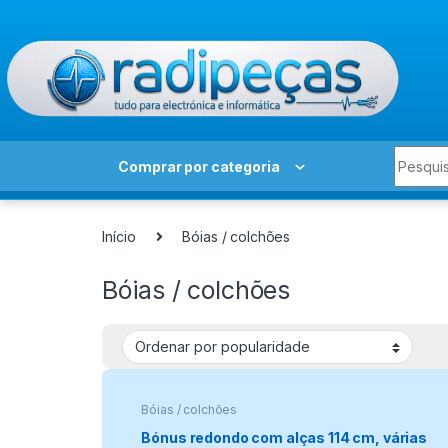
Skip to navigation
Skip to content
Search 
Comprar por categoria
Início
Bóias / colchões
Bóias / colchões
Bóias / colchões
Bónus redondo com alças 114 cm, várias