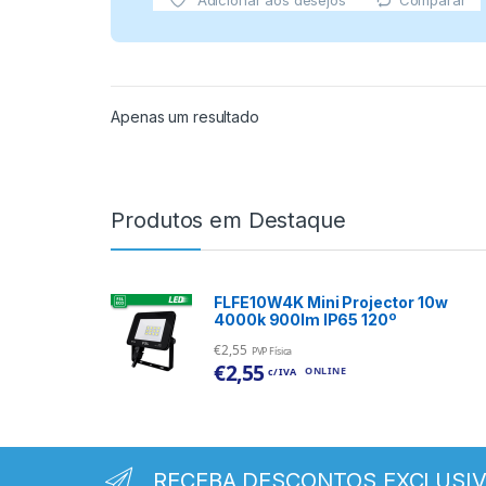
Comparar
Adicionar aos desejos
Apenas um resultado
Produtos em Destaque
FLFE10W4K Mini Projector 10w
4000k 900lm IP65 120º
€
2,55
PVP Física
€
2,55
ONLINE
c/ IVA
RECEBA DESCONTOS EXCLUSI