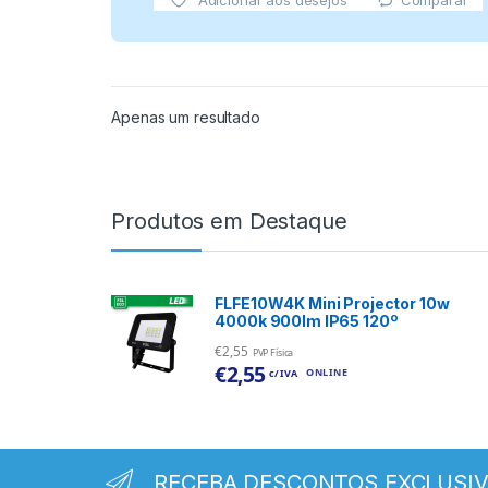
Comparar
Adicionar aos desejos
Apenas um resultado
Produtos em Destaque
FLFE10W4K Mini Projector 10w
4000k 900lm IP65 120º
€
2,55
PVP Física
€
2,55
ONLINE
c/ IVA
RECEBA DESCONTOS EXCLUSI