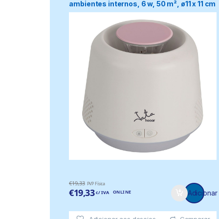
ambientes internos, 6 w, 50 m², ø11 x 11 cm
€
19,33
PVP Física
€
19,33
ONLINE
Adicionar
c/ IVA