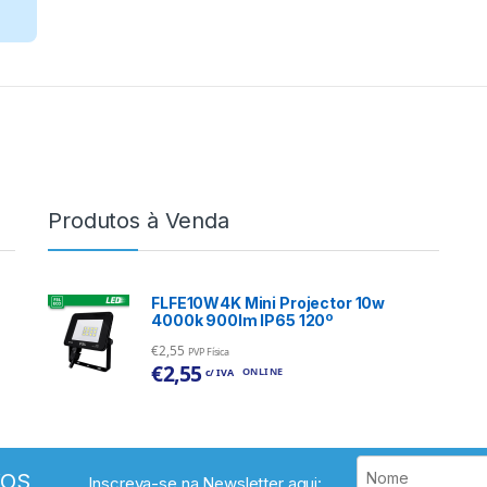
Produtos à Venda
FLFE10W4K Mini Projector 10w
4000k 900lm IP65 120º
€
2,55
PVP Física
€
2,55
ONLINE
c/ IVA
VOS
Inscreva-se na Newsletter aqui: